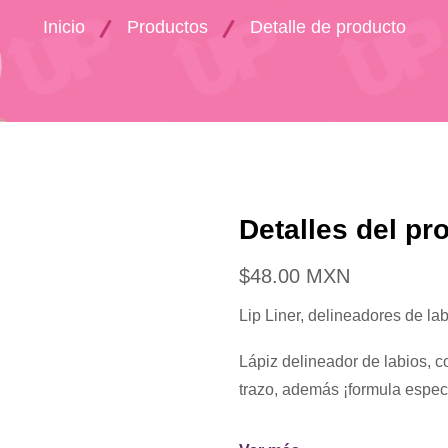
Inicio
Productos
Detalle de producto
Detalles del pr
$48.00 MXN
Lip Liner, delineadores de la
Lápiz delineador de labios, c
trazo, además ¡formula especi
Consigue unos labios perfect