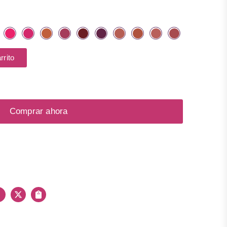
larga duración.
rrito
Comprar ahora
Facebook
X
Copiar