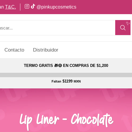
can
T&C.
@pinkupcosmetics
✨
Contacto
Distribuidor
TERMO GRATIS 🎁😍 EN COMPRAS DE $1,200
$1199
Faltan
MXN
Lip Liner - Chocolate