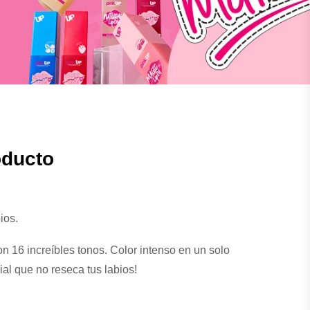
oducto
bios.
on 16 increíbles tonos. Color intenso en un solo
al que no reseca tus labios!
amente delineados con nuestro lápiz para labios.