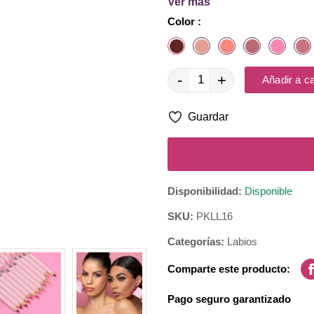
Ver más
Textura suave, color intenso, 
Color :
-
+
Añadir a ca
Guardar
Disponibilidad:
Disponible
SKU:
PKLL16
Categorías:
Labios
Comparte este producto:
Pago seguro garantizado