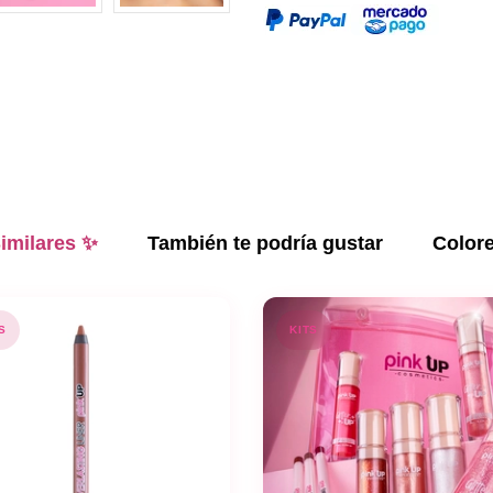
imilares ✨
También te podría gustar
Color
S
KITS