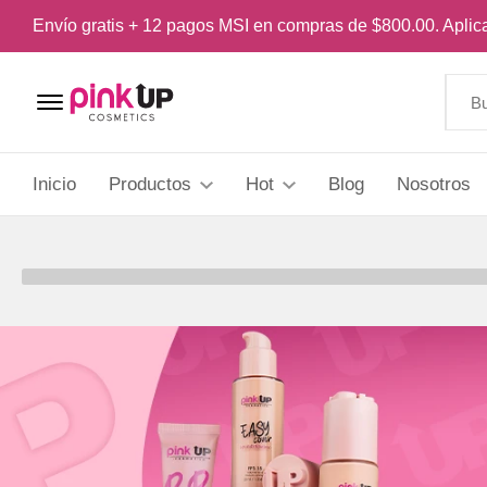
Envío gratis + 12 pagos MSI en compras de $800.00. Apli
Menu Open
Inicio
Productos
Hot
Blog
Nosotros