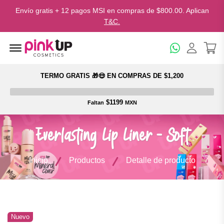
Envío gratis + 12 pagos MSI en compras de $800.00. Aplican
T&C.
Menu Open
TERMO GRATIS 🎁😍 EN COMPRAS DE $1,200
$1199
Faltan
MXN
Everlasting Lip Liner - Soft
Inicio
Productos
Detalle de producto
Nuevo