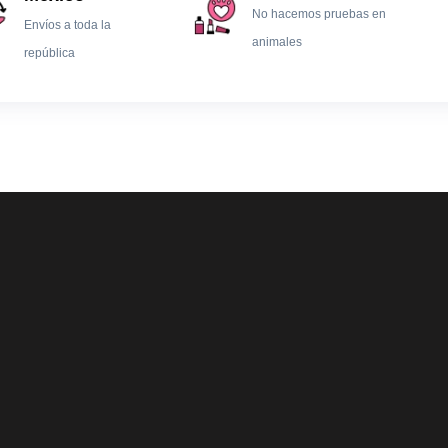
No hacemos pruebas en
Envíos a toda la
animales
república