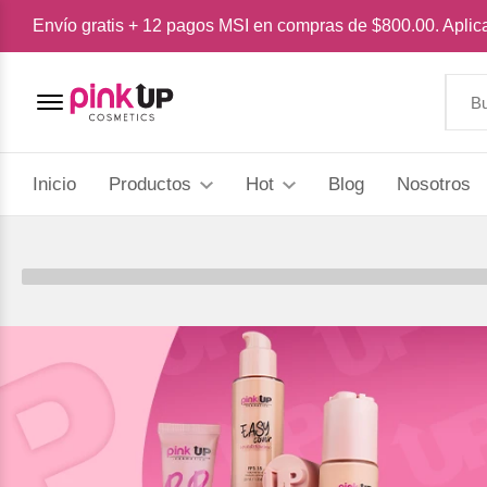
Envío gratis + 12 pagos MSI en compras de $800.00. Apli
Menu Open
Inicio
Productos
Hot
Blog
Nosotros