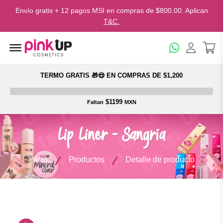
Envío gratis + 12 pagos MSI en compras de $800.00. Aplican
T&C.
Menu Open
TERMO GRATIS 🎁😍 EN COMPRAS DE $1,200
$1199
Faltan
MXN
Lip Liner - Sangría
Inicio
Productos
Detalle de producto