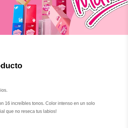
oducto
bios.
on 16 increíbles tonos. Color intenso en un solo
al que no reseca tus labios!
amente delineados con nuestro lápiz para labios.