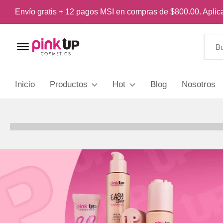
Envío gratis + 12 pagos MSI en compras de $800.00. Apli
Menu Open
Inicio
Productos
Hot
Blog
Nosotros