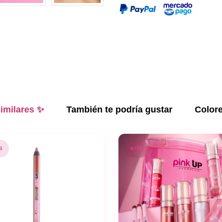
imilares ✨
También te podría gustar
Color
S
KITS