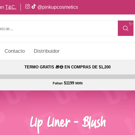
can
T&C.
@pinkupcosmetics
✨
Contacto
Distribuidor
TERMO GRATIS 🎁😍 EN COMPRAS DE $1,200
$1199
Faltan
MXN
Lip Liner - Blush