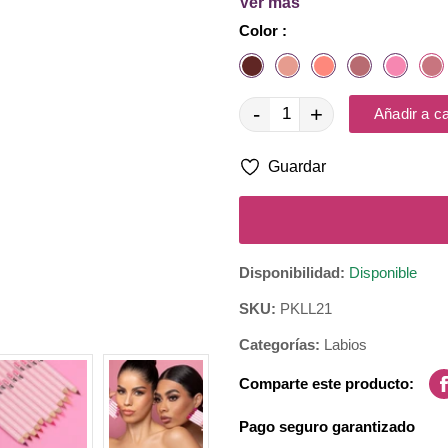
Ver más
Textura suave, color intenso, 
Color :
-
+
Añadir a ca
Guardar
Disponibilidad:
Disponible
SKU:
PKLL21
Categorías:
Labios
Comparte este producto:
Pago seguro garantizado