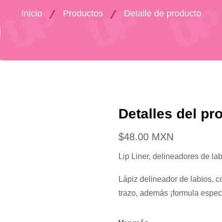
Inicio
Productos
Detalle de producto
Detalles del pr
$48.00 MXN
Lip Liner, delineadores de la
Lápiz delineador de labios, c
trazo, además ¡formula especi
Consigue unos labios perfect