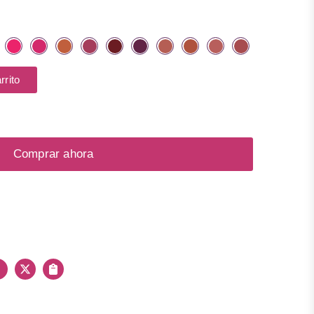
larga duración.
rrito
Comprar ahora
Facebook
X
Copiar