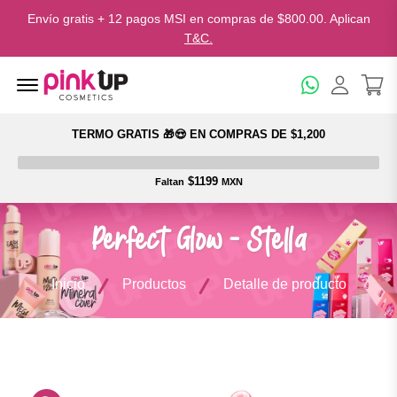
Envío gratis + 12 pagos MSI en compras de $800.00. Aplican
T&C.
Menu Open
TERMO GRATIS 🎁😍 EN COMPRAS DE $1,200
$1199
Faltan
MXN
Perfect Glow - Stella
Inicio
Productos
Detalle de producto