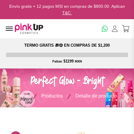
Envío gratis + 12 pagos MSI en compras de $800.00. Aplican
T&C.
Menu Open
TERMO GRATIS 🎁😍 EN COMPRAS DE $1,200
$1199
Faltan
MXN
Perfect Glow - Bright
Inicio
Productos
Detalle de producto