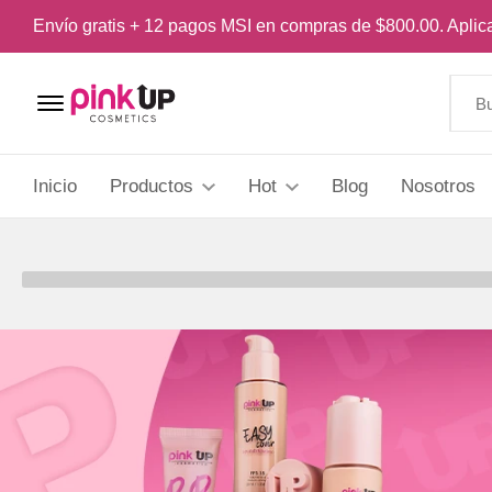
Envío gratis + 12 pagos MSI en compras de $800.00. Apli
Menu Open
Inicio
Productos
Hot
Blog
Nosotros