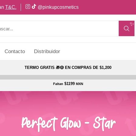
can
T&C.
@pinkupcosmetics
✨
Contacto
Distribuidor
TERMO GRATIS 🎁😍 EN COMPRAS DE $1,200
$1199
Faltan
MXN
Perfect Glow - Star