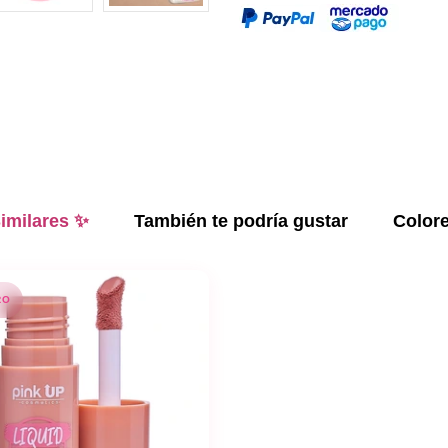
imilares ✨
También te podría gustar
Color
RO