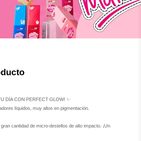
oducto
TU DÍA CON PERFECT GLOW! ✨
adores líquidos, muy altos en pigmentación.
 gran cantidad de micro-destellos de alto impacto. ¡Un
ticado que se ve y siente DE LUJO! 💎