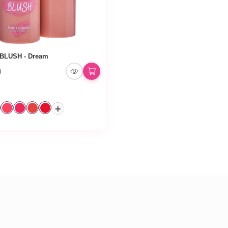
 BLUSH - Dream
0
+