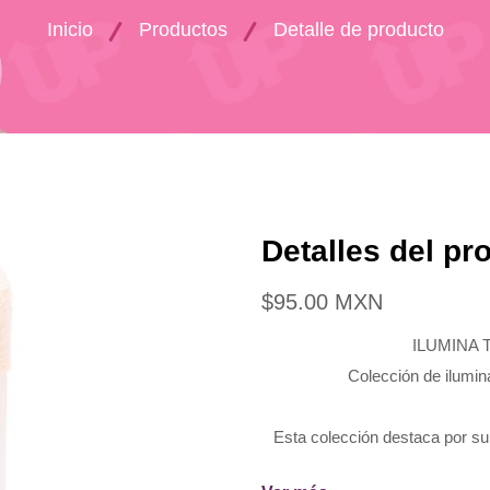
Inicio
Productos
Detalle de producto
Detalles del pr
$95.00 MXN
ILUMINA 
Colección de ilumin
Esta colección destaca por su
glow muy sofis