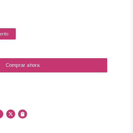
para ojos, labios, rostro y cuerpo.
gran tamaño te permite aplicarlo fácilmente.
a gota obtienes brillos de larga duración.
rrito
Gama de 5 tonos diferentes.
raso, ¡con efecto de toque seco!
ew glam, ¡YA DISPONIBLES! 🏃🏻‍♀️🏃🏻
Comprar ahora
Facebook
X
Copiar