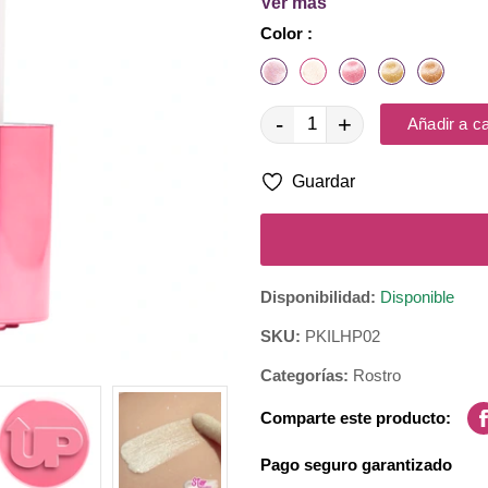
Ver más
Color :
💫 Ideal 
💫 Su aplicador de 
💫 Con tan solo un
-
+
Añadir a ca
💫 
💫 Cero g
Guardar
Glow is the n
Disponibilidad:
Disponible
SKU:
PKILHP02
Categorías:
Rostro
Comparte este producto:
Pago seguro garantizado