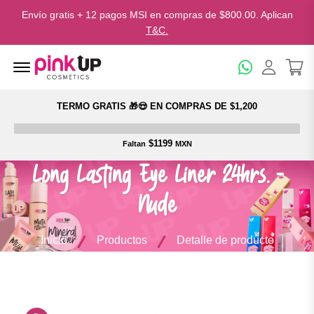
Envío gratis + 12 pagos MSI en compras de $800.00. Aplican
T&C.
Menu Open
TERMO GRATIS 🎁😍 EN COMPRAS DE $1,200
$1199
Faltan
MXN
Long Lasting Eye Liner 24hrs. -
Nude
Inicio
Productos
Detalle de producto