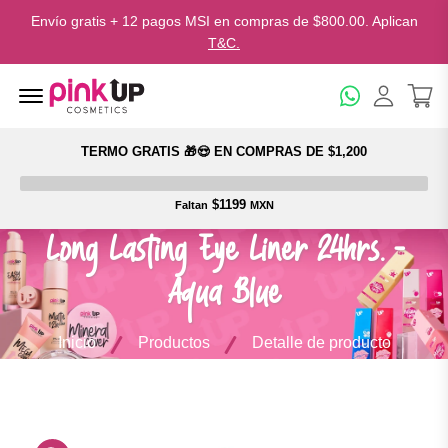
Envío gratis + 12 pagos MSI en compras de $800.00. Aplican
T&C.
Menu Open
TERMO GRATIS 🎁😍 EN COMPRAS DE $1,200
$1199
Faltan
MXN
Long Lasting Eye Liner 24hrs. -
Aqua Blue
Inicio
Productos
Detalle de producto