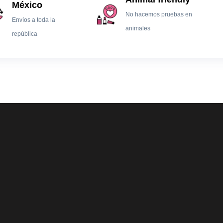
México
No hacemos pruebas en
Envíos a toda la
animales
república