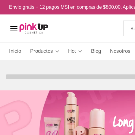
Envío gratis + 12 pagos MSI en compras de $800.00. Apli
Menu Open
Inicio
Productos
Hot
Blog
Nosotros
Long