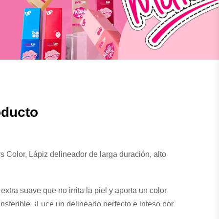
oducto
s Color, Lápiz delineador de larga duración, alto
extra suave que no irrita la piel y aporta un color
ansferible, ¡Luce un delineado perfecto e inteso por
a a base de pigmentos concentrados que aportan un