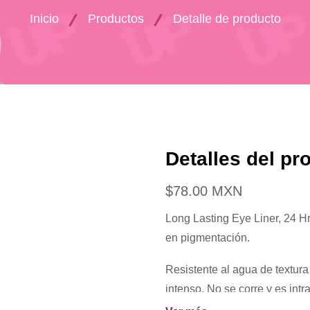
Inicio
Productos
Detalle de producto
Detalles del pr
$78.00 MXN
Long Lasting Eye Liner, 24 Hr
en pigmentación.
Resistente al agua de textura 
intenso. No se corre y es intr
horas! Su fórmula está hech