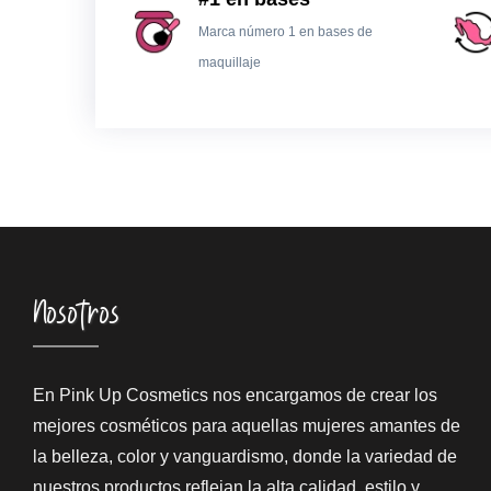
Marca número 1 en bases de
maquillaje
Nosotros
En Pink Up Cosmetics nos encargamos de crear los
mejores cosméticos para aquellas mujeres amantes de
la belleza, color y vanguardismo, donde la variedad de
nuestros productos reflejan la alta calidad, estilo y