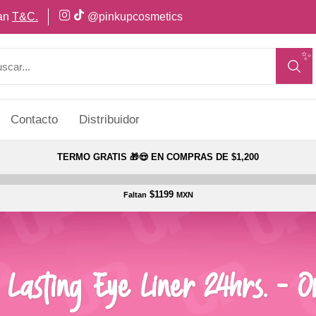
can
T&C.
@pinkupcosmetics
✨
Contacto
Distribuidor
TERMO GRATIS 🎁😍 EN COMPRAS DE $1,200
$1199
Faltan
MXN
 Lasting Eye Liner 24hrs. - O