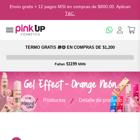
Envío gratis + 12 pagos MSI en compras de $800.00. Aplican
T&C.
Menu Open
TERMO GRATIS 🎁😍 EN COMPRAS DE $1,200
$1199
Faltan
MXN
Gel Effect - Orange Neón
Inicio
Productos
Detalle de producto