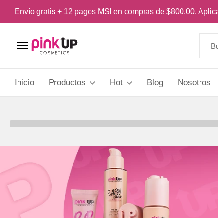
Envío gratis + 12 pagos MSI en compras de $800.00. Apli
Menu Open
Inicio
Productos
Hot
Blog
Nosotros