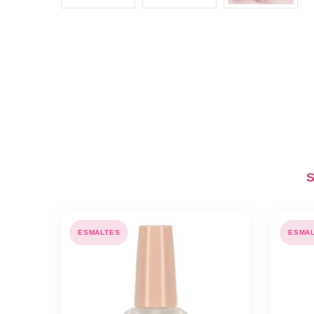
S
ESMALTES
ESMA