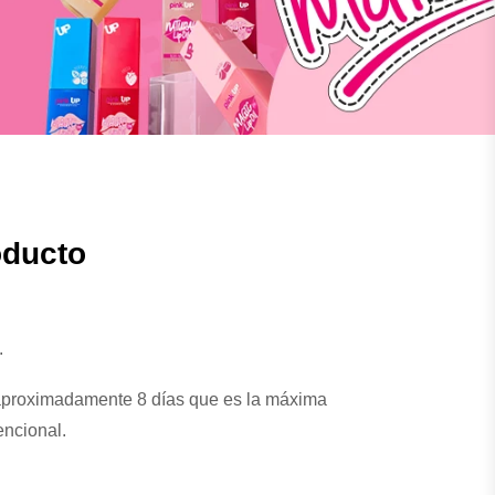
oducto
.
 aproximadamente 8 días que es la máxima
encional.
ica diseñada para el perfecto esmaltado de uñas.