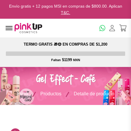
Envío gratis + 12 pagos MSI en compras de $800.00. Aplican
T&C.
Menu Open
TERMO GRATIS 🎁😍 EN COMPRAS DE $1,200
$1199
Faltan
MXN
Gel Effect - Café
Inicio
Productos
Detalle de producto