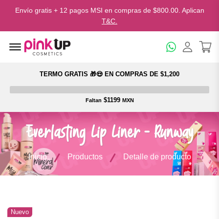
Envío gratis + 12 pagos MSI en compras de $800.00. Aplican
T&C.
Menu Open
TERMO GRATIS 🎁😍 EN COMPRAS DE $1,200
$1199
Faltan
MXN
Everlasting Lip Liner - Runway
Inicio
Productos
Detalle de producto
Nuevo