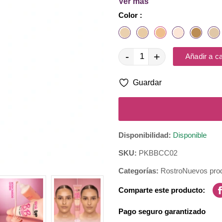
Ver más
Color :
¡Ahora disponible en 6 ton
-
+
Añadir a ca
Forma de aplicación: Aplícala
cobe
Guardar
Disponibilidad:
Disponible
SKU:
PKBBCC02
Categorías:
Rostro
Nuevos pro
Comparte este producto:
Pago seguro garantizado