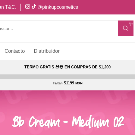
can
T&C.
@pinkupcosmetics
✨
Contacto
Distribuidor
TERMO GRATIS 🎁😍 EN COMPRAS DE $1,200
$1199
Faltan
MXN
Bb Cream - Medium 02