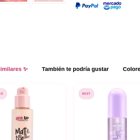
imilares ✨
También te podría gustar
Color
RO
MIST