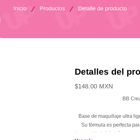
Inicio
Productos
Detalle de producto
Detalles del pr
$148.00 MXN
BB Crea
Base de maquillaje ultra lig
Su fórmula es perfecta para
luminosidad. Además, nutre y