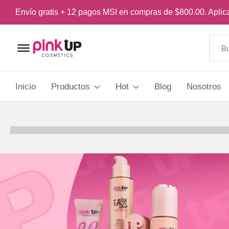
Envío gratis + 12 pagos MSI en compras de $800.00. Apli
Menu Open
Inicio
Productos
Hot
Blog
Nosotros