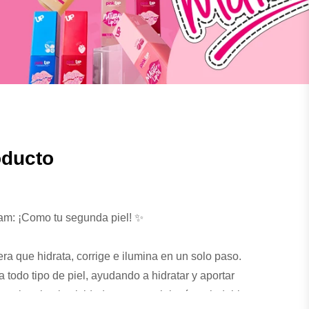
oducto
m: ¡Como tu segunda piel! ✨
era que hidrata, corrige e ilumina en un solo paso.
 todo tipo de piel, ayudando a hidratar y aportar
 mejora la elasticidad para una piel más saludable.