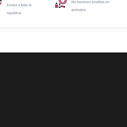
No hacemos pruebas en
Envíos a toda la
animales
república