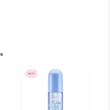
es
MIST