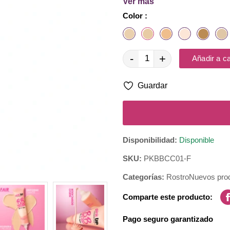
Ver más
Color :
¡Ahora disponible en 6 ton
-
+
Añadir a ca
Forma de aplicación: Aplícala
cobe
Guardar
Disponibilidad:
Disponible
SKU:
PKBBCC01-F
Categorías:
Rostro
Nuevos pro
Comparte este producto:
Pago seguro garantizado