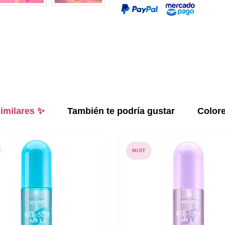
imilares ✨
También te podría gustar
Color
MIST