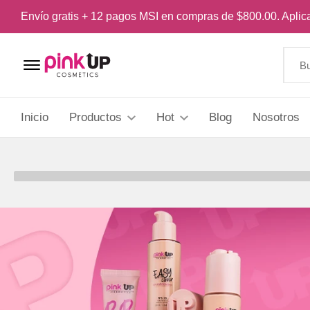
Envío gratis + 12 pagos MSI en compras de $800.00. Apli
Menu Open
Inicio
Productos
Hot
Blog
Nosotros