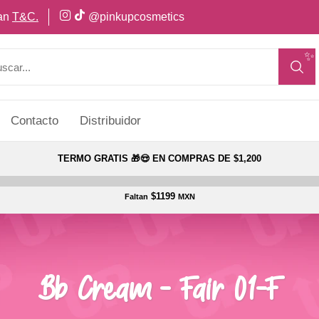
can
T&C.
@pinkupcosmetics
✨
Contacto
Distribuidor
TERMO GRATIS 🎁😍 EN COMPRAS DE $1,200
$1199
Faltan
MXN
Bb Cream - Fair 01-F