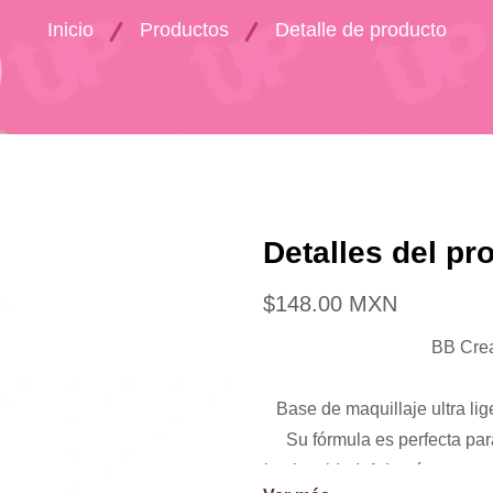
Inicio
Productos
Detalle de producto
Detalles del pr
$148.00 MXN
BB Crea
Base de maquillaje ultra lig
Su fórmula es perfecta para
luminosidad. Además, nutre y