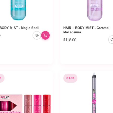
BODY MIST - Magic Spell
HAIR + BODY MIST - Caramel
Macadamia
0
$118.00
S
OJOS