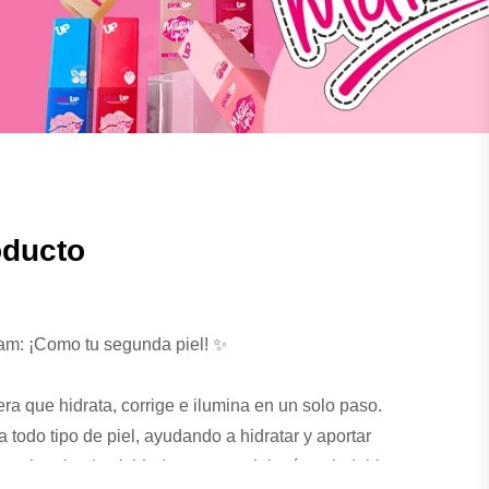
oducto
m: ¡Como tu segunda piel! ✨
era que hidrata, corrige e ilumina en un solo paso.
 todo tipo de piel, ayudando a hidratar y aportar
 mejora la elasticidad para una piel más saludable.