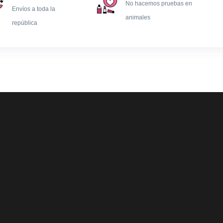
No hacemos pruebas en
Envíos a toda la
animales
república