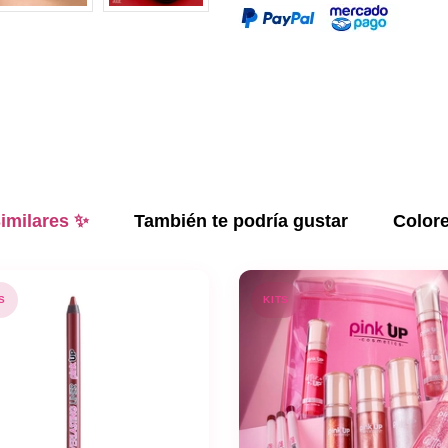
imilares ✨
También te podría gustar
Color
S
KITS