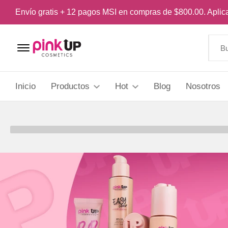
Envío gratis + 12 pagos MSI en compras de $800.00. Apli
Menu Open
Inicio
Productos
Hot
Blog
Nosotros