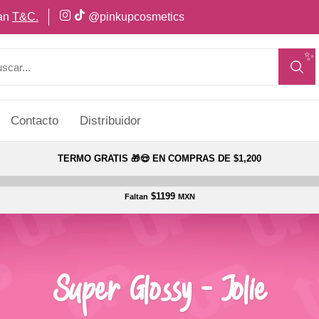
can
T&C.
@pinkupcosmetics
✨
Contacto
Distribuidor
TERMO GRATIS 🎁😍 EN COMPRAS DE $1,200
$1199
Faltan
MXN
Super Glossy - Jolie