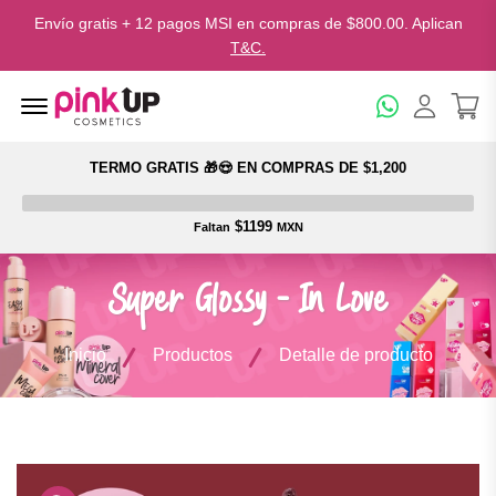
Envío gratis + 12 pagos MSI en compras de $800.00. Aplican
T&C.
Menu Open
TERMO GRATIS 🎁😍 EN COMPRAS DE $1,200
$1199
Faltan
MXN
Super Glossy - In Love
Inicio
Productos
Detalle de producto