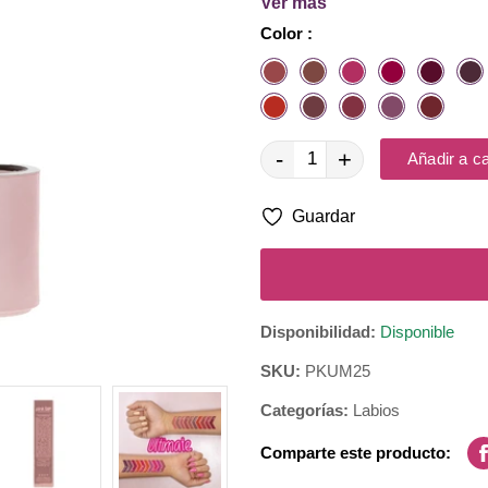
Ver más
Color :
-
+
Añadir a ca
Guardar
Disponibilidad:
Disponible
SKU:
PKUM25
Categorías:
Labios
Comparte este producto: