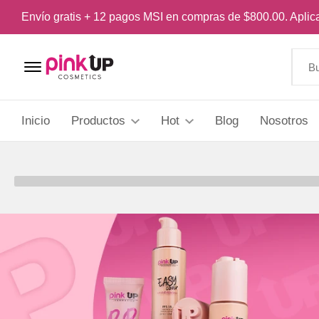
Envío gratis + 12 pagos MSI en compras de $800.00. Apli
Menu Open
Inicio
Productos
Hot
Blog
Nosotros