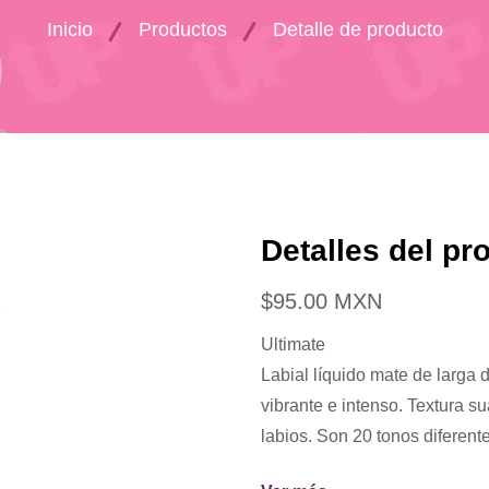
Inicio
Productos
Detalle de producto
Detalles del pr
$95.00 MXN
Ultimate
Labial líquido mate de larga 
vibrante e intenso. Textura 
labios. Son 20 tonos diferent
Ingredientes: Cera de abejas, 