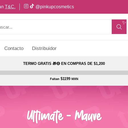
can
T&C.
@pinkupcosmetics
✨
Contacto
Distribuidor
TERMO GRATIS 🎁😍 EN COMPRAS DE $1,200
$1199
Faltan
MXN
Ultimate - Mauve