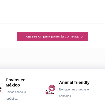
Inicia sesión para poner tu comentario
Envíos en
Animal friendly
México
No hacemos pruebas en
Envíos a toda la
animales
república