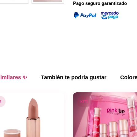
Pago seguro garantizado
imilares ✨
También te podría gustar
Color
S
KITS