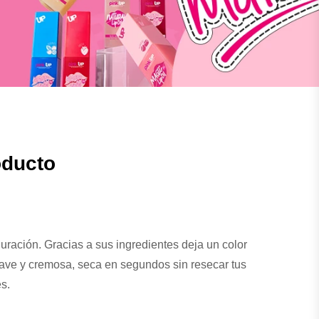
oducto
duración. Gracias a sus ingredientes deja un color
suave y cremosa, seca en segundos sin resecar tus
es.
cera alba, cera microcristalina, ozoquerita y mica.