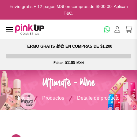
Envío gratis + 12 pagos MSI en compras de $800.00. Aplican
T&C.
Menu Open
TERMO GRATIS 🎁😍 EN COMPRAS DE $1,200
$1199
Faltan
MXN
Ultimate - Wine
Inicio
Productos
Detalle de producto