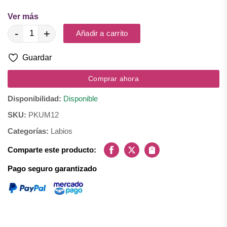
Ingredientes: Cera de abejas, cera alba, cera microcristalina,
Ver más
ozoquerita y mica.
-
+
Añadir a carrito
Guardar
Comprar ahora
Disponibilidad:
Disponible
SKU:
PKUM12
Categorías:
Labios
Comparte este producto:
Facebook
X
Copiar
Pago seguro garantizado