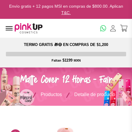
Envío gratis + 12 pagos MSI en compras de $800.00. Aplican
T&C.
Menu Open
TERMO GRATIS 🎁😍 EN COMPRAS DE $1,200
$1199
Faltan
MXN
Matte Cover 12 Horas - Fair
Inicio
Productos
Detalle de producto