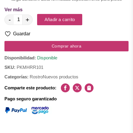
mixtas a grasas que necesitan controlar el brillo antiestético del
Ver más
rostro.
-
+
Añadir a carrito
¡Ahora disponible en 13 tonos, incluyendo 6 nuevos, para que
Guardar
se adapten perfectamente a tu piel!
Comprar ahora
Disponibilidad:
Disponible
SKU:
PKMHRR101
Categorías:
Rostro
Nuevos productos
Comparte este producto:
Facebook
X
Copiar
Pago seguro garantizado