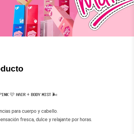
oducto
𝗣𝗜𝗡𝗞 🩷 𝗛𝗔𝗜𝗥 + 𝗕𝗢𝗗𝗬 𝗠𝗜𝗦𝗧 🌬️
ncias para cuerpo y cabello.
nsación fresca, dulce y relajante por horas.