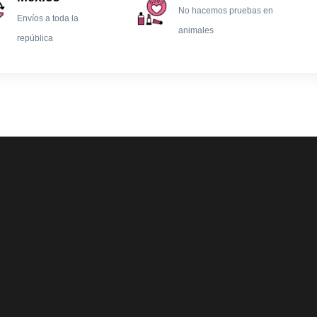
No hacemos pruebas en
Envíos a toda la
animales
república