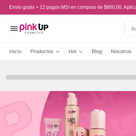
Envío gratis + 12 pagos MSI en compras de $800.00. Apli
Menu Open
Inicio
Productos
Hot
Blog
Nosotros