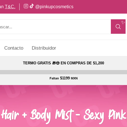
can
T&C.
@pinkupcosmetics
✨
Contacto
Distribuidor
TERMO GRATIS 🎁😍 EN COMPRAS DE $1,200
$1199
Faltan
MXN
Hair + Body Mist - Sexy Pink