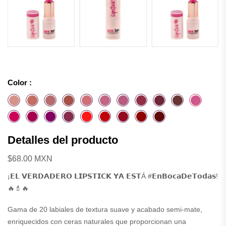
Color :
Detalles del producto
$68.00 MXN
¡𝗘𝗟 𝗩𝗘𝗥𝗗𝗔𝗗𝗘𝗥𝗢 𝗟𝗜𝗣𝗦𝗧𝗜𝗖𝗞 𝗬𝗔 𝗘𝗦𝗧Á #𝗘𝗻𝗕𝗼𝗰𝗮𝗗𝗲𝗧𝗼𝗱𝗮𝘀!
🔥💄🔥
Gama de 20 labiales de textura suave y acabado semi-mate,
enriquecidos con ceras naturales que proporcionan una