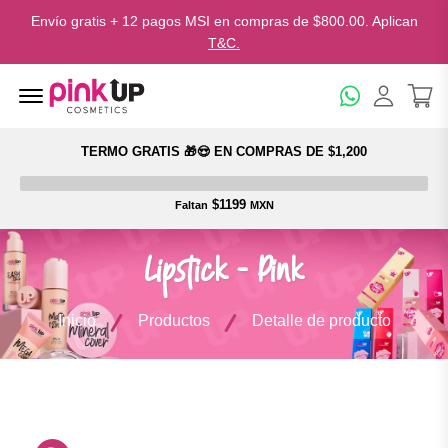
Envío gratis + 12 pagos MSI en compras de $800.00. Aplican
T&C.
Menu Open
TERMO GRATIS 🎁😍 EN COMPRAS DE $1,200
$1199
Faltan
MXN
Lipstick - Pink
Inicio
Productos
Detalle de producto