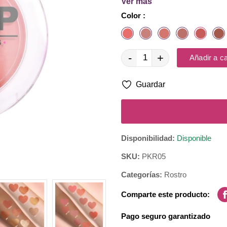
Ver más
Color :
Ingredientes: Mica, sílica y 
-
+
Añadir a ca
Guardar
Disponibilidad:
Disponible
SKU:
PKR05
Categorías:
Rostro
Comparte este producto:
Pago seguro garantizado