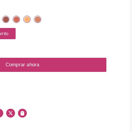
pigmentos minerales.
rrito
Comprar ahora
Facebook
X
Copiar