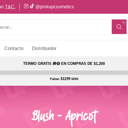
can
T&C.
@pinkupcosmetics
✨
Contacto
Distribuidor
TERMO GRATIS 🎁😍 EN COMPRAS DE $1,200
$1199
Faltan
MXN
Blush - Apricot