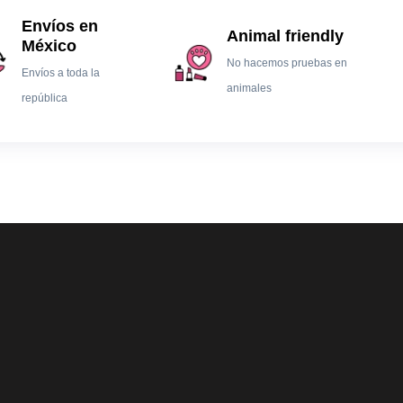
Envíos en
Animal friendly
México
No hacemos pruebas en
Envíos a toda la
animales
república