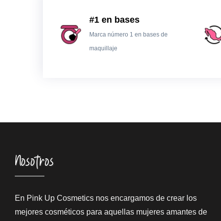
#1 en bases
Marca número 1 en bases de
maquillaje
Nosotros
En Pink Up Cosmetics nos encargamos de crear los
mejores cosméticos para aquellas mujeres amantes de