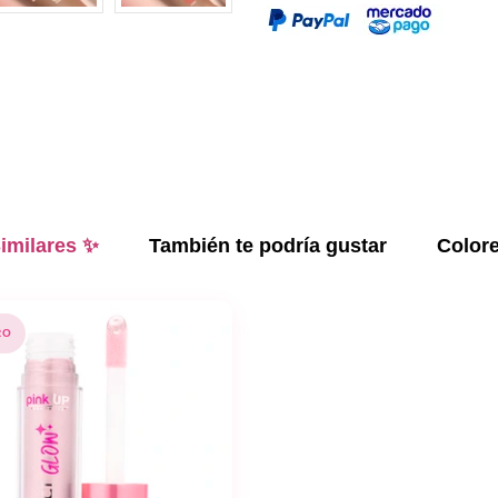
imilares ✨
También te podría gustar
Color
RO