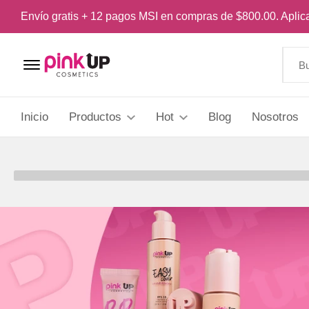
Envío gratis + 12 pagos MSI en compras de $800.00. Apli
Menu Open
Inicio
Productos
Hot
Blog
Nosotros