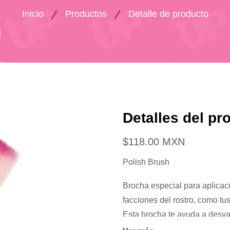
Inicio
Productos
Detalle de producto
Detalles del pr
$118.00 MXN
Polish Brush
Brocha especial para aplicaci
facciones del rostro, como t
Esta brocha te ayuda a desvan
difuminar blush, aplicar el i