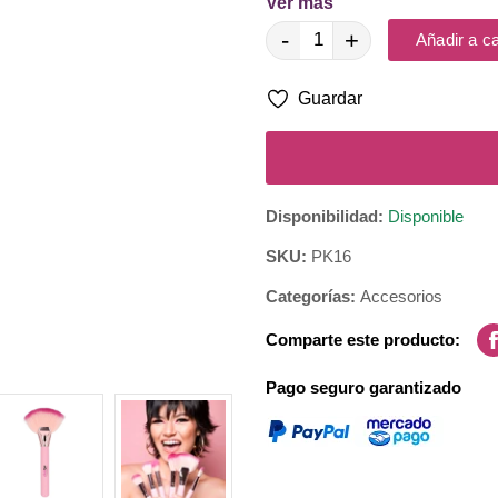
Ver más
-
+
Añadir a ca
Herramienta de uso profesiona
alta calidad.
Guardar
Material: Cerdas sintéticas d
Disponibilidad:
Disponible
SKU:
PK16
Categorías:
Accesorios
Comparte este producto:
Pago seguro garantizado