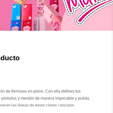
oducto
ón de fórmulas en polvo. Con ella defines tus
us pómulos y mentón de manera impecable y pulida.
ecer las líneas de tonos claros / oscuros,
luminador y el polvo bronceador.