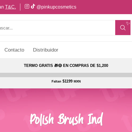
can
T&C.
@pinkupcosmetics
✨
Contacto
Distribuidor
TERMO GRATIS 🎁😍 EN COMPRAS DE $1,200
$1199
Faltan
MXN
Polish Brush Ind