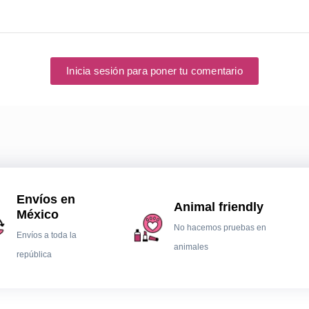
Inicia sesión para poner tu comentario
Envíos en
Animal friendly
México
No hacemos pruebas en
Envíos a toda la
animales
república