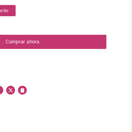
rrito
l para lograr la aplicación de un maquillaje de
e Nylon, ferrul de aluminio y mango de madera.
Comprar ahora
Facebook
X
Copiar