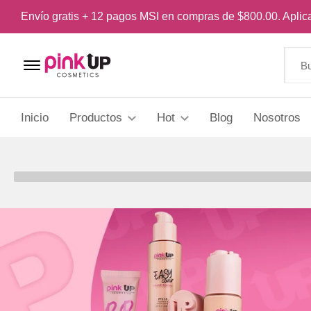
Envío gratis + 12 pagos MSI en compras de $800.00. Apli
Menu Open
Inicio
Productos
Hot
Blog
Nosotros