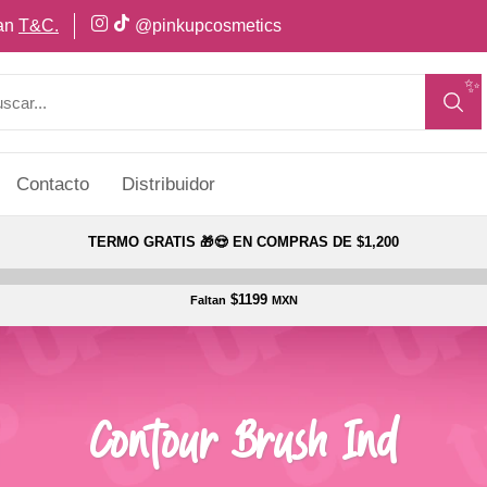
can
T&C.
@pinkupcosmetics
✨
Contacto
Distribuidor
TERMO GRATIS 🎁😍 EN COMPRAS DE $1,200
$1199
Faltan
MXN
Contour Brush Ind