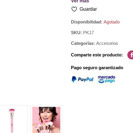
Ver más
Herramienta de uso profesiona
Guardar
alta calidad.
Disponibilidad:
Agotado
Material: Cerdas sintéticas d
SKU:
PK17
Categorías:
Accesorios
Comparte este producto:
Pago seguro garantizado