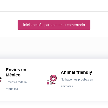
Inicia sesión para poner tu comentario
Envíos en
Animal friendly
México
No hacemos pruebas en
Envíos a toda la
animales
república