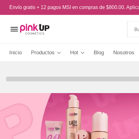
Envío gratis + 12 pagos MSI en compras de $800.00. Apli
Menu Open
Inicio
Productos
Hot
Blog
Nosotros