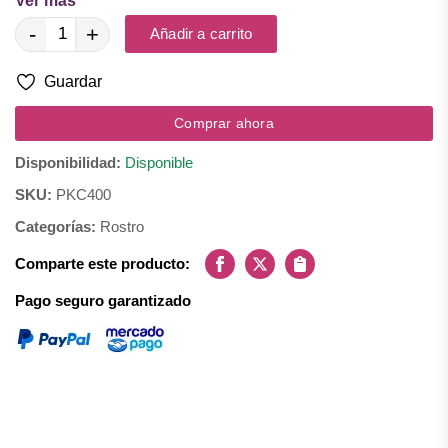
Ver más
Ingredientes:
-
+
Miristato de isopropilo, parafina liquida, escualeno, mica y sílica.
Añadir a carrito
Guardar
Comprar ahora
Disponibilidad:
Disponible
SKU:
PKC400
Categorías:
Rostro
Comparte este producto:
Facebook
X
Copiar
Pago seguro garantizado