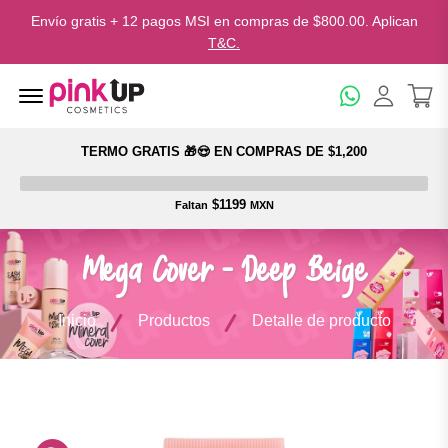
Envío gratis + 12 pagos MSI en compras de $800.00. Aplican
T&C.
Menu Open
TERMO GRATIS 🎁😍 EN COMPRAS DE $1,200
$1199
Faltan
MXN
Mega Cover - Deep Beige
Inicio
Productos
Detalle de producto