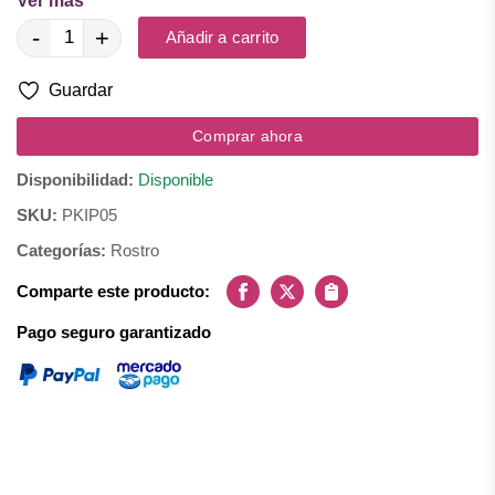
Ver más
Ingredientes: Mica, estearato de magnesio y pigmentos
-
+
Añadir a carrito
minerales.
Guardar
Comprar ahora
Disponibilidad:
Disponible
SKU:
PKIP05
Categorías:
Rostro
Comparte este producto:
Facebook
X
Copiar
Pago seguro garantizado