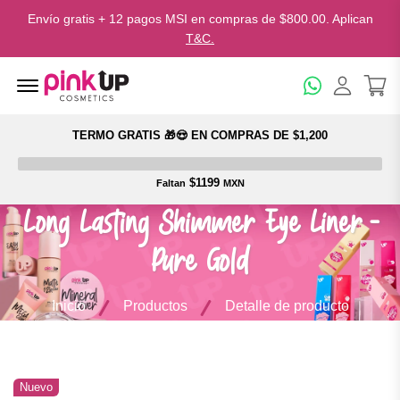
Envío gratis + 12 pagos MSI en compras de $800.00. Aplican
T&C.
Menu Open
TERMO GRATIS 🎁😍 EN COMPRAS DE $1,200
$1199
Faltan
MXN
Long Lasting Shimmer Eye Liner -
Pure Gold
Inicio
Productos
Detalle de producto
Nuevo