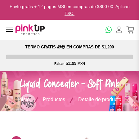
Envío gratis + 12 pagos MSI en compras de $800.00. Aplican
T&C.
Menu Open
TERMO GRATIS 🎁😍 EN COMPRAS DE $1,200
$1199
Faltan
MXN
Liquid Concealer - Soft Pink
Inicio
Productos
Detalle de producto