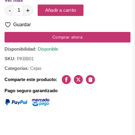
Ver más
Ingredientes: Cera de soya, cera de candelilla, cera de abeja,
-
+
Añadir a carrito
ozoquerita, cera microcristalina, cera de carnauba, cáprico, sílica
y vitamina E.
Guardar
Comprar ahora
Disponibilidad:
Disponible
SKU:
PKBB01
Categorías:
Cejas
Comparte este producto:
Facebook
X
Copiar
Pago seguro garantizado