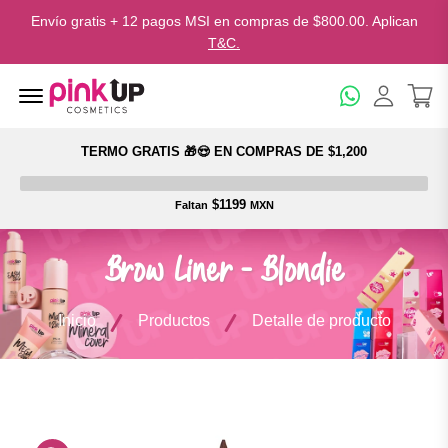
Envío gratis + 12 pagos MSI en compras de $800.00. Aplican
T&C.
Menu Open
TERMO GRATIS 🎁😍 EN COMPRAS DE $1,200
$1199
Faltan
MXN
Brow Liner - Blondie
Inicio
Productos
Detalle de producto