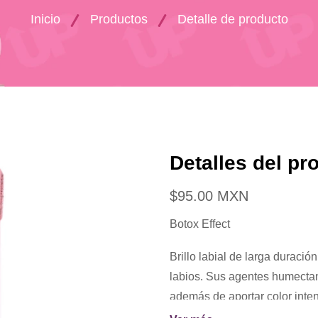
Inicio
Productos
Detalle de producto
Detalles del pr
$95.00 MXN
Botox Effect
Brillo labial de larga duració
labios. Sus agentes humectant
además de aportar color inte
tener mayor tamaño gracias a