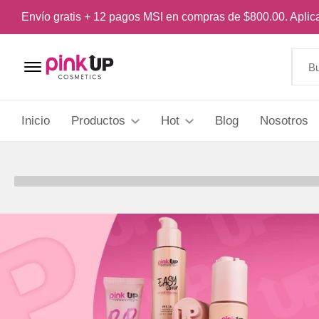
Envío gratis + 12 pagos MSI en compras de $800.00. Apli
Menu Open
Inicio
Productos
Hot
Blog
Nosotros