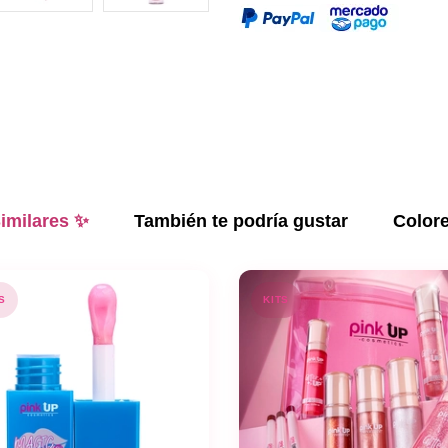
imilares ✨
También te podría gustar
Color
S
KITS