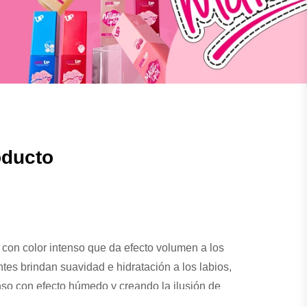
oducto
n con color intenso que da efecto volumen a los
es brindan suavidad e hidratación a los labios,
nso con efecto húmedo y creando la ilusión de
 sus ingredientes que promueven la circulación.