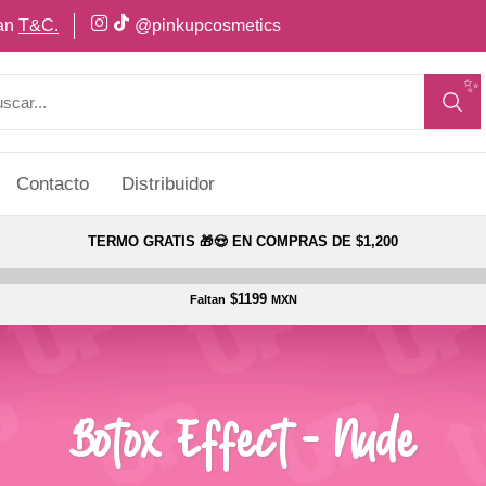
can
T&C.
@pinkupcosmetics
✨
Contacto
Distribuidor
TERMO GRATIS 🎁😍 EN COMPRAS DE $1,200
$1199
Faltan
MXN
Botox Effect - Nude