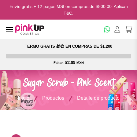
Envío gratis + 12 pagos MSI en compras de $800.00. Aplican
T&C.
Menu Open
TERMO GRATIS 🎁😍 EN COMPRAS DE $1,200
$1199
Faltan
MXN
Sugar Scrub - Pink Scent
Inicio
Productos
Detalle de producto