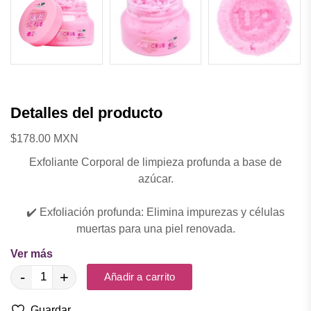
Detalles del producto
$178.00 MXN
Exfoliante Corporal de limpieza profunda a base de
azúcar.
✔️ Exfoliación profunda: Elimina impurezas y células
muertas para una piel renovada.
💧Humecta profundamente: Evita la resequedad dejando
Ver más
la piel muy suave.
-
+
Añadir a carrito
🍬🩷 Aroma irresistible: Envuelve tu piel con notas de
guayaba, una dulce y deliciosa sensación.
Guardar