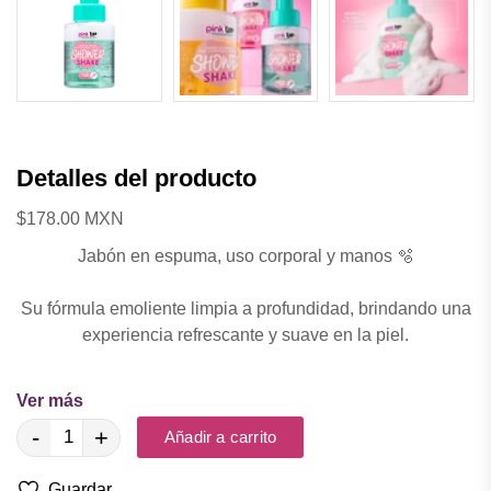
Detalles del producto
$178.00 MXN
Jabón en espuma, uso corporal y manos 🫧
Su fórmula emoliente limpia a profundidad, brindando una
experiencia refrescante y suave en la piel.
🫧 Para una piel más limpia, sin resecarla.
Ver más
💧Hidrata y suaviza.
-
+
Añadir a carrito
🍑 Aroma irresistible, la combinación de papaya y durazno
envuelve tu piel en un delicioso y fresco aroma.
Guardar