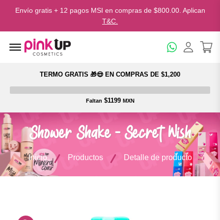
Envío gratis + 12 pagos MSI en compras de $800.00. Aplican
T&C.
Menu Open
TERMO GRATIS 🎁😍 EN COMPRAS DE $1,200
$1199
Faltan
MXN
Shower Shake - Secret Wish
Inicio
Productos
Detalle de producto