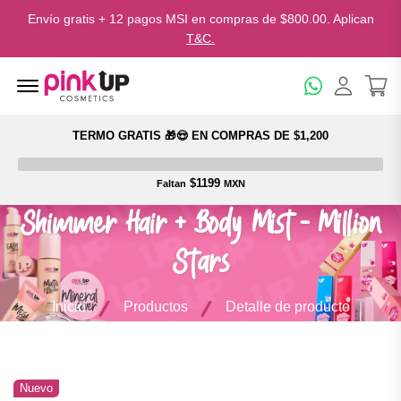
Envío gratis + 12 pagos MSI en compras de $800.00. Aplican
T&C.
Menu Open
TERMO GRATIS 🎁😍 EN COMPRAS DE $1,200
$1199
Faltan
MXN
Shimmer Hair + Body Mist - Million
Stars
Inicio
Productos
Detalle de producto
Nuevo