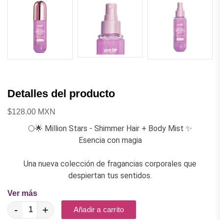
Detalles del producto
$128.00 MXN
🌕🌟 Million Stars - Shimmer Hair + Body Mist ✨
Esencia con magia
Una nueva colección de fragancias corporales que
despiertan tus sentidos.
Ver más
⭐ ¡Conoce los detalles del aroma MILLION STARS!
-
+
Añadir a carrito
Notas de salida: Champaña, Durazno, Frambuesa.