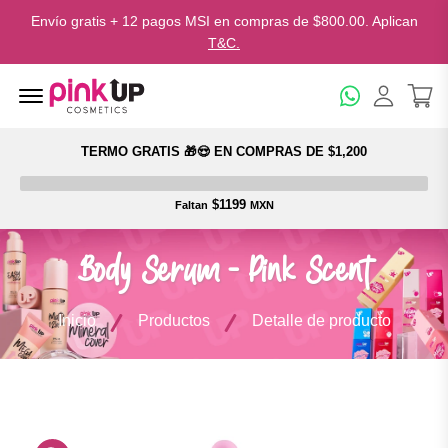
Envío gratis + 12 pagos MSI en compras de $800.00. Aplican
T&C.
Menu Open
TERMO GRATIS 🎁😍 EN COMPRAS DE $1,200
$1199
Faltan
MXN
Body Serum - Pink Scent
Inicio
Productos
Detalle de producto