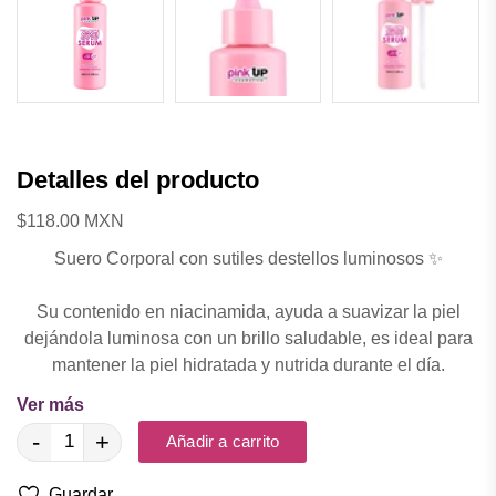
Detalles del producto
$118.00 MXN
Suero Corporal con sutiles destellos luminosos ✨
Su contenido en niacinamida, ayuda a suavizar la piel
dejándola luminosa con un brillo saludable, es ideal para
mantener la piel hidratada y nutrida durante el día.
Ver más
💧 Textura ligera de rápida absorción.
-
+
Añadir a carrito
🚫 Sin sensación grasosa.
✨ Acabado luminoso y saludable con pequeños destellos.
Guardar