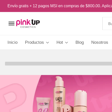
Envío gratis + 12 pagos MSI en compras de $800.00. Apli
Menu Open
Inicio
Productos
Hot
Blog
Nosotros