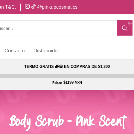
can
T&C.
@pinkupcosmetics
✨
Contacto
Distribuidor
TERMO GRATIS 🎁😍 EN COMPRAS DE $1,200
$1199
Faltan
MXN
Body Scrub - Pink Scent