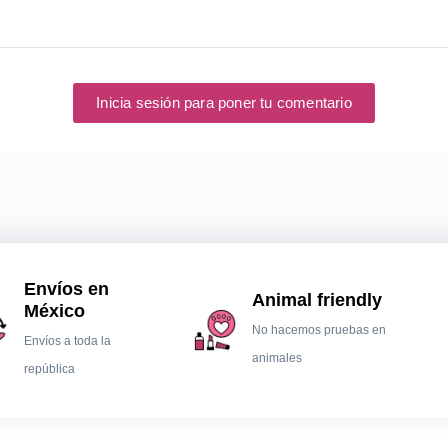
Inicia sesión para poner tu comentario
Envíos en
Animal friendly
México
No hacemos pruebas en
Envíos a toda la
animales
república