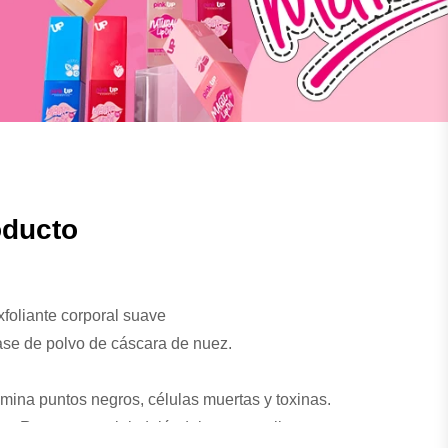
oducto
xfoliante corporal suave
se de polvo de cáscara de nuez.
imina puntos negros, células muertas y toxinas.
iva: Renueva tu piel, dejándola suave y lisa.