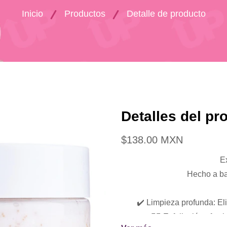
Inicio
Productos
Detalle de producto
Detalles del pr
$138.00 MXN
E
Hecho a ba
✔️ Limpieza profunda: El
👌🏼 Exfoliación efect