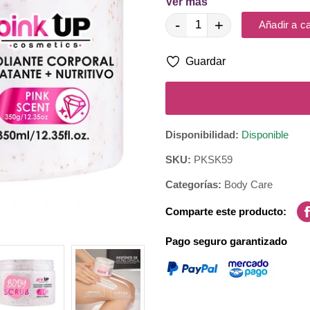
Ver más
💧Humecta profundamente: E
-
+
Añadir a ca
🍬🩷 Aroma irresistible: E
Guardar
1️⃣ Aplícal
Disponibilidad:
Disponible
2️⃣ Masajea suavemente con m
SKU:
PKSK59
3️⃣ E
Utilízalo de 1 a 2 veces por
Categorías:
Body Care
exclusivame
Comparte este producto:
Pago seguro garantizado