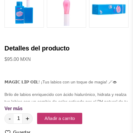
Detalles del producto
$95.00 MXN
𝗠𝗔𝗚𝗜𝗖 𝗟𝗜𝗣 𝗢𝗜𝗟! ¡Tus labios con un toque de magia! 🪄👄
Brilo de labios enriquecido con ácido hialurónico, hidrata y realza
tus labios con un cambio de color activado por el PH natural de tu
Ver más
piel, Además, ¡DISFRUTA SUS DELICIOSOS AROMAS!
-
+
Añadir a carrito
🍬 Chicle ☁️ Bombón 🍦Vainilla
🫐 Berries 🍓Fresa
Guardar