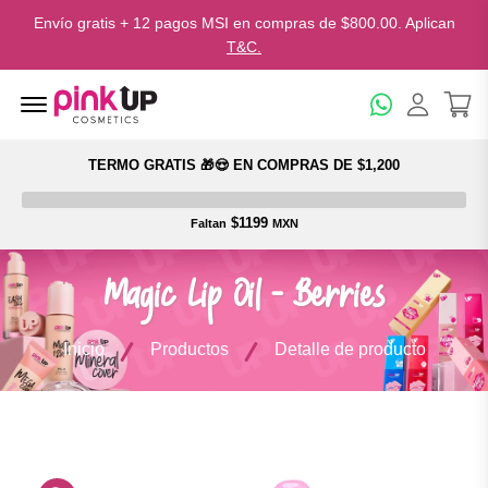
Envío gratis + 12 pagos MSI en compras de $800.00. Aplican
T&C.
Menu Open
TERMO GRATIS 🎁😍 EN COMPRAS DE $1,200
$1199
Faltan
MXN
Magic Lip Oil - Berries
Inicio
Productos
Detalle de producto