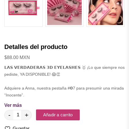
Detalles del producto
$88.00 MXN
𝗟𝗔𝗦 𝗩𝗘𝗥𝗗𝗔𝗗𝗘𝗥𝗔𝗦 𝟯𝗗 𝗘𝗬𝗘𝗟𝗔𝗦𝗛𝗘𝗦 🥇 ¡Lo que siempre nos
pediste, YA DISPONIBLE! 😱👏
Adquiere a Anna, nuestra pestaña #𝟬7 para presumir una mirada
“Inocente”.
Ver más
¿Pestaña postizas naturales? 🤔
-
+
Añadir a carrito
¡Conoce este efecto con nuestra pestaña 3D! 😍
Guardar