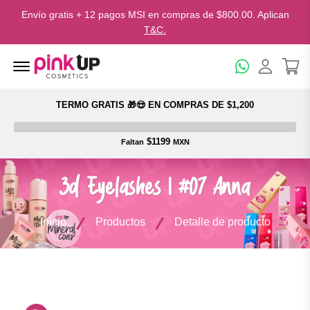
Envío gratis + 12 pagos MSI en compras de $800.00. Aplican
T&C.
Menu Open
TERMO GRATIS 🎁😍 EN COMPRAS DE $1,200
$1199
Faltan
MXN
3d Eyelashes | #07 Anna
Inicio
Productos
Detalle de producto