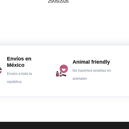
25/05/2026
Envíos en
Animal friendly
México
No hacemos pruebas en
Envíos a toda la
animales
república