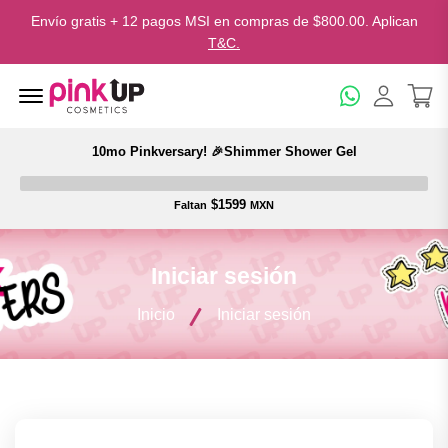
Envío gratis + 12 pagos MSI en compras de $800.00. Aplican
T&C.
Menu Open
10mo Pinkversary! 🎉Shimmer Shower Gel
$1599
Faltan
MXN
Iniciar sesión
Inicio
Iniciar sesión