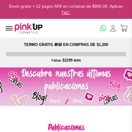
Envío gratis + 12 pagos MSI en compras de $800.00. Aplican
T&C.
Menu Open
TERMO GRATIS 🎁😍 EN COMPRAS DE $1,200
$1199
Faltan
MXN
Descubre nuestras últimas
publicaciones
Inicio
Blog
Publicaciones