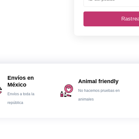
Rastre
Envíos en
Animal friendly
México
No hacemos pruebas en
Envíos a toda la
animales
república