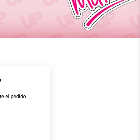
o
te el pedido