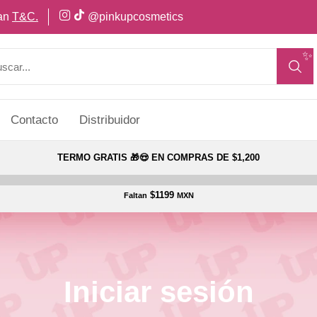
can
T&C.
@pinkupcosmetics
✨
Contacto
Distribuidor
TERMO GRATIS 🎁😍 EN COMPRAS DE $1,200
$1199
Faltan
MXN
Iniciar sesión